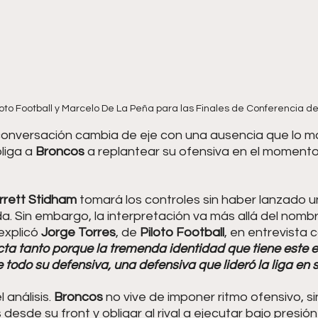
iloto Football y Marcelo De La Peña para las Finales de Conferencia de
 conversación cambia de eje con una ausencia que lo mo
liga a 
Broncos 
a replantear su ofensiva en el moment
rrett Stidham
 tomará los controles sin haber lanzado un
. Sin embargo, la interpretación va más allá del nombr
xplicó 
Jorge Torres
, de 
Piloto Football
, en entrevista
cta tanto porque la tremenda identidad que tiene este 
 todo su defensiva, una defensiva que lideró la liga en 
 análisis. 
Broncos 
no vive de imponer ritmo ofensivo, si
desde su front y obligar al rival a ejecutar bajo presió