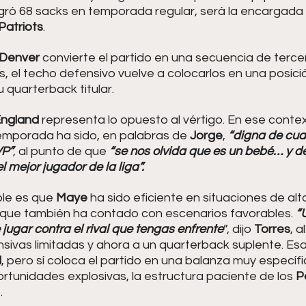
gró 68 sacks en temporada regular, será la encargada d
Patriots
.
Denver 
convierte el partido en una secuencia de terc
as, el techo defensivo vuelve a colocarlos en una posició
su quarterback titular.
ngland 
representa lo opuesto al vértigo. En ese cont
temporada ha sido, en palabras de 
Jorge
, 
“digna de cual
VP”
, al punto de que
 “se nos olvida que es un bebé… y d
 mejor jugador de la liga”.
le es que 
Maye 
ha sido eficiente en situaciones de alt
 que también ha contado con escenarios favorables. 
“
 jugar contra el rival que tengas enfrente
”, dijo 
Torres
, a
ivas limitadas y ahora a un quarterback suplente. Eso 
d
, pero sí coloca el partido en una balanza muy específic
ortunidades explosivas, la estructura paciente de los 
P
.