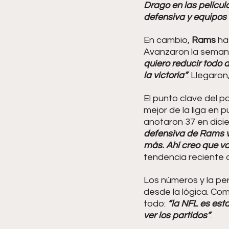
Drago en las películ
defensiva y equipos
En cambio, 
Rams
 ha
Avanzaron la semana 
quiero reducir todo 
la victoria”
. Llegaro
El punto clave del 
mejor de la liga en 
anotaron 37 en dici
defensiva de Rams v
más. Ahí creo que va 
tendencia reciente
Los números y la per
desde la lógica. Com
todo: 
“la NFL es est
ver los partidos”
.