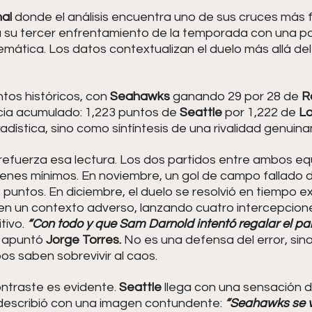
al 
donde el análisis encuentra uno de sus cruces más fi
a su tercer enfrentamiento de la temporada con una p
temática. Los datos contextualizan el duelo más allá d
os históricos, con 
Seahawks 
ganando 29 por 28 de 
R
cia acumulado: 1,223 puntos de 
Seattle 
por 1,222 de 
Lo
dística, sino como síntíntesis de una rivalidad genuin
efuerza esa lectura. Los dos partidos entre ambos eq
enes mínimos. En noviembre, un gol de campo fallado d
s puntos. En diciembre, el duelo se resolvió en tiempo e
 en un contexto adverso, lanzando cuatro intercepcione
ivo. 
“Con todo y que Sam Darnold intentó regalar el par
, apuntó 
Jorge Torres.
 No es una defensa del error, sin
s saben sobrevivir al caos.
ontraste es evidente. 
Seattle 
llega con una sensación de
 describió con una imagen contundente:
 “Seahawks se 