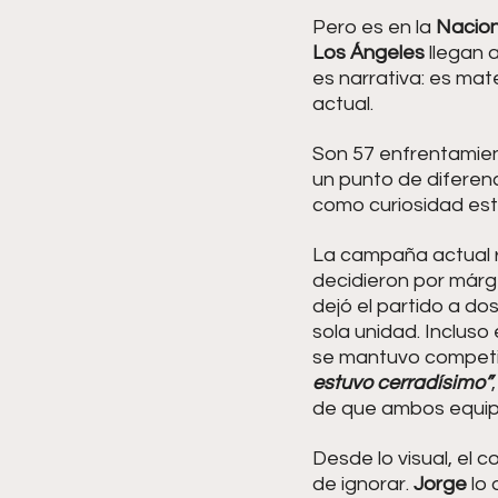
Pero es en la 
Nacion
Los Ángeles 
llegan 
es narrativa: es ma
actual.
Son 57 enfrentamient
un punto de diferen
como curiosidad esta
La campaña actual r
decidieron por márg
dejó el partido a do
sola unidad. Incluso
se mantuvo competit
estuvo cerradísimo”
de que ambos equipo
Desde lo visual, el c
de ignorar. 
Jorge 
lo