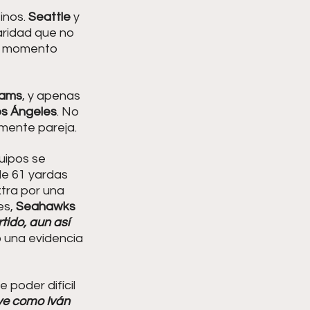
nos. 
Seattle 
y 
aridad que no 
el momento 
ams
, y apenas 
s Ángeles
. No 
amente pareja.
uipos se 
e 61 yardas 
xtra por una 
s, 
Seahawks 
tido, aun así 
o una evidencia 
 poder difícil 
ve como Iván 