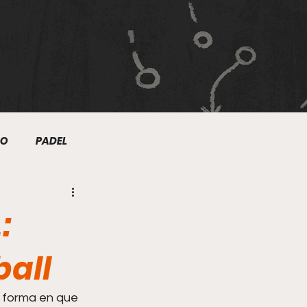
MO
PADEL
NIS
NATACIÓN
:
TRE
ball
a forma en que 