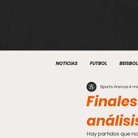
NOTICIAS
FUTBOL
BEISBOL
Sports Arenas
4 mi
ATLETISMO
BOXEO
S
Finales
KUDO
BEISBOL 5
ART
análisi
Hay partidos que no