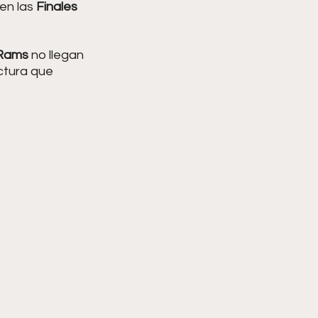
en las 
Finales 
 Rams
 no llegan 
ctura que 