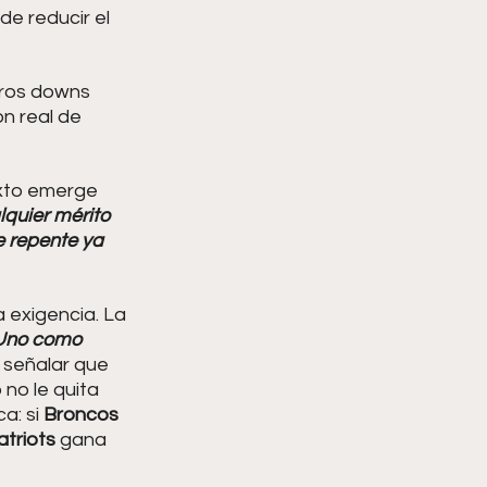
e reducir el 
eros downs 
n real de 
exto emerge 
quier mérito 
e repente ya 
a exigencia. La 
Uno como 
l señalar que 
no le quita 
a: si 
Broncos 
atriots 
gana 