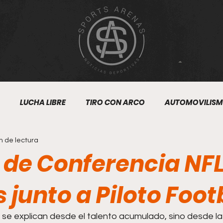
LUCHA LIBRE
TIRO CON ARCO
AUTOMOVILIS
n de lectura
OFTBOL
FUTBOL AMERICANO
BALONCESTO
TE
 de Conferencia NFL
ES MARCIALES MIXTAS
RODEO
FUTBOL 7
ECUES
s junto a Piloto Foot
 se explican desde el talento acumulado, sino desde l