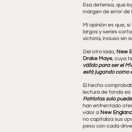
Esa defensa, que lo
margen de error de 
Mi opinión es que, si 
largos y series cort
victoria, incluso sin 
Del otro lado, 
New E
Drake Maye
, cuya 
válido para ser el M
está jugando como el
El hecho comprobab
lectura de fondo es
Patriotas solo puede
han enfrentado ofens
valor a 
New Englan
no capitaliza sus op
peso con cada drive