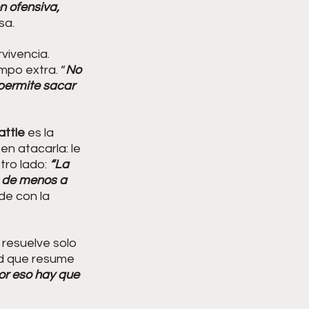
n ofensiva, 
sa.
vivencia. 
mpo extra. “
No 
permite sacar 
ttle 
es la 
n atacarla: le 
tro lado: 
“La 
 de menos a 
de con la 
 resuelve solo 
d que resume 
or eso hay que 