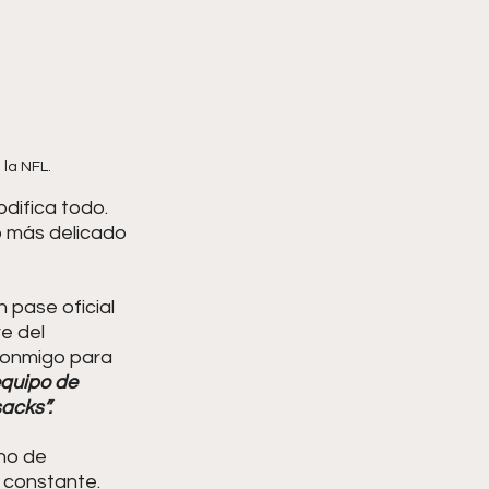
 la NFL.
difica todo. 
o más delicado 
 pase oficial 
e del 
 conmigo para
equipo de 
sacks”.
no de 
n constante. 