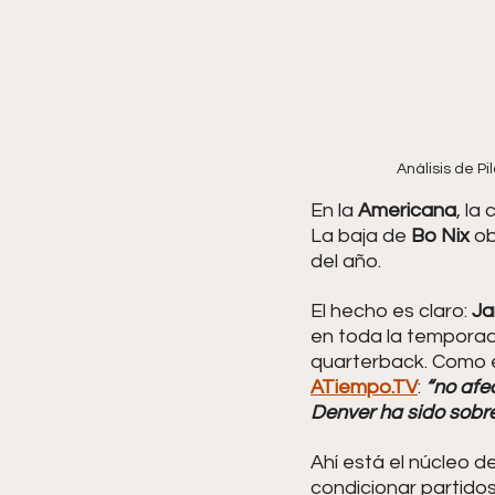
Análisis de P
En la 
Americana
, la
La baja de 
Bo Nix
 ob
del año.
El hecho es claro: 
Ja
en toda la temporada
quarterback. Como e
ATiempo.TV
: 
“no afe
Denver ha sido sobre
Ahí está el núcleo del
condicionar partidos 