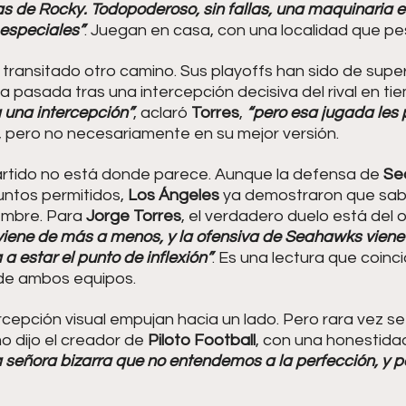
as de Rocky. Todopoderoso, sin fallas, una maquinaria e
 especiales”
. Juegan en casa, con una localidad que pe
 transitado otro camino. Sus playoffs han sido de super
pasada tras una intercepción decisiva del rival en tie
a una intercepción”
, aclaró 
Torres
, 
“pero esa jugada les 
n, pero no necesariamente en su mejor versión.
partido no está donde parece. Aunque la defensa de 
Sea
puntos permitidos,
 Los Ángeles
 ya demostraron que sabe
embre. Para 
Jorge Torres
, el verdadero duelo está del o
iene de más a menos, y la ofensiva de Seahawks viene
a estar el punto de inflexión”
. Es una lectura que coinci
 de ambos equipos.
cepción visual empujan hacia un lado. Pero rara vez se
o dijo el creador de
 Piloto Football
, con una honestida
a señora bizarra que no entendemos a la perfección, y p