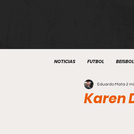
NOTICIAS
FUTBOL
BEISBOL
Eduardo Mata
2 mi
ATLETISMO
BOXEO
S
Karen 
KUDO
BEISBOL 5
ART