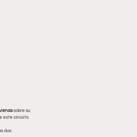
Arenas 
sobre su 
e este circuito.
as dos 