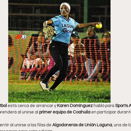
bol 
está cerca de arrancar y 
Karen Domínguez
 habló para 
Sports 
enderá al unirse al 
primer equipo de Coahuila
 en participar durant
tir al unirse a las filas de
 Algodoneras de Unión Laguna
, una de l