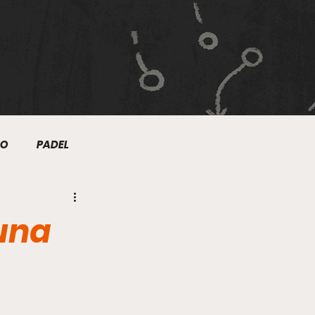
MO
PADEL
NIS
NATACIÓN
una
TRE