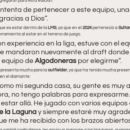
gregaron para esta edición.
ntenta de pertenecer a este equipo, una
racias a Dios”.
que es estar dentro de la 
LMS
, ya que en el 
2024 
perteneció a 
Sulta
rramienta al estar en el terreno de juego.
n experiencia en la liga, estuve con el eq
me mandaron nuevamente al draft donde
 equipo de 
Algodoneras 
por elegirme”.
epresenta mucho para la 
outfielder
, ya que ha tenido mucha presenc
en el diamante:
como mi segunda casa, su gente es muy a
a, no tengo palabras para expresarme.
star allá. He jugado con varios equipos 
e la Laguna
 y siempre estaré muy agrade
e me ha recibido con los brazos abiertos
 la capital coahuilense, les envió un mensaje a los laguneros, quien