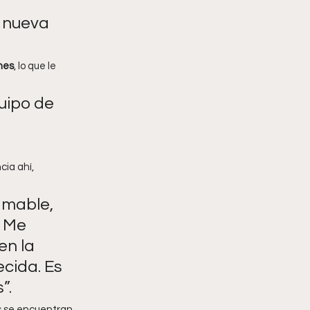
 nueva 
nes
, lo que le 
uipo de 
 
ia ahí, 
mable, 
 Me 
en la
cida. Es 
”.
es se encuentran 