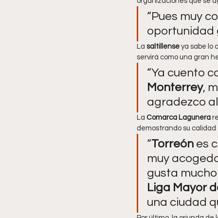
organizaciones que se a
“Pues muy co
oportunidad g
La 
saltillense 
ya sabe lo 
servirá como una gran he
“Ya cuento co
Monterrey
, 
agradezco al
La 
Comarca Lagunera
 r
demostrando su calidad 
“
Torreón 
es 
muy acogedor
gusta mucho e
Liga Mayor
d
una ciudad qu
Por último, la oriunda de