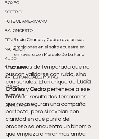
BOXEO
SOFTBOL
FUTBOL AMERICANO
BALONCESTO
Lucía Charles y Cedro revelan sus 
TENIS
ambiciones en el salto ecuestre en 
NATACIÓN
entrevista con Marcelo De La Peña.
KUDO
Hay inicios de temporada que no 
BEISBOL 5
buscan validarse con ruido, sino 
ARTES MARCIALES MIXTAS
con señales. El arranque de 
Lucía 
RODEO
Charles 
y 
Cedro 
pertenece a ese 
territorio: resultados tempranos 
FUTBOL 7
que no aseguran una campaña 
ECUESTRE
perfecta, pero sí revelan con 
claridad en qué punto del 
proceso se encuentra un binomio 
que empieza a mirar más arriba.