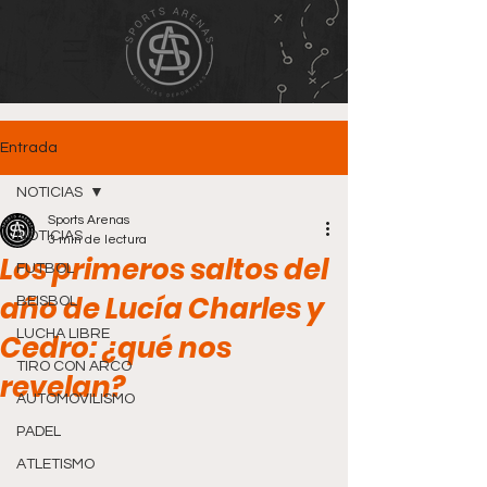
Entrada
NOTICIAS
Sports Arenas
NOTICIAS
3 min de lectura
Los primeros saltos del
FUTBOL
año de Lucía Charles y
BEISBOL
LUCHA LIBRE
Cedro: ¿qué nos
TIRO CON ARCO
revelan?
AUTOMOVILISMO
PADEL
ATLETISMO