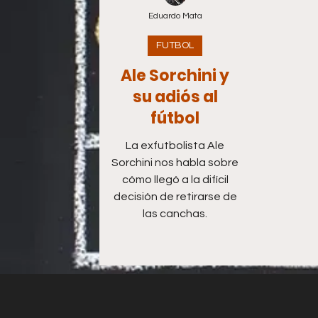
Eduardo Mata
FUTBOL
Ale Sorchini y
su adiós al
fútbol
La exfutbolista Ale
Sorchini nos habla sobre
cómo llegó a la difícil
decisión de retirarse de
las canchas.