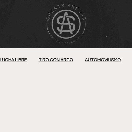
LUCHA LIBRE
TIRO CON ARCO
AUTOMOVILISMO
BALONCESTO
TENIS
NATACIÓN
KUDO
EO
FUTBOL 7
ECUESTRE