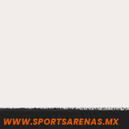
WWW.SPORTSARENAS.MX