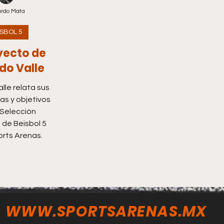
rdo Mata
ISBOL 5
yecto de
do Valle
lle relata sus
as y objetivos
 Selección
de Beisbol 5
rts Arenas.
WWW.SPORTSARENAS.MX