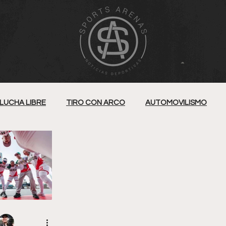
LUCHA LIBRE
TIRO CON ARCO
AUTOMOVILISMO
BALONCESTO
TENIS
NATACIÓN
KUDO
EO
FUTBOL 7
ECUESTRE