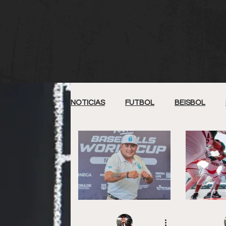
NOTICIAS
FUTBOL
BEISBOL
SOFTBOL
FUTBOL AMERICANO
ARTES MARCIALES MIXTAS
ROD