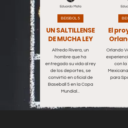
Eduardo Mata
Edua
BEISBOL 5
BE
UN SALTILLENSE
El pro
DE MUCHA LEY
Orlan
Alfredo Rivera, un
Orlando Va
hombre que ha
experienci
entregado su vida al rey
con la
de los deportes, se
Mexicana 
convirtió en oficial de
para Spo
Baseball 5 en la Copa
Mundial...