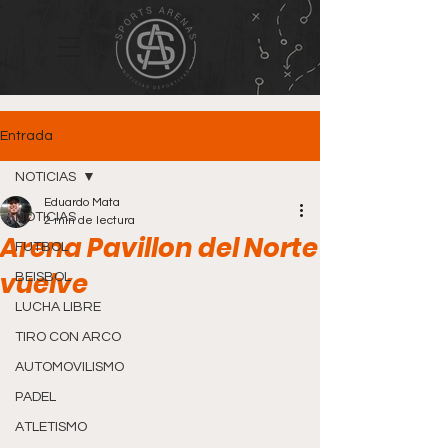
Entrada
NOTICIAS
Eduardo Mata
NOTICIAS
2 min de lectura
Arena Pavillon del Norte
FUTBOL
vuelve
BEISBOL
LUCHA LIBRE
TIRO CON ARCO
AUTOMOVILISMO
PADEL
ATLETISMO