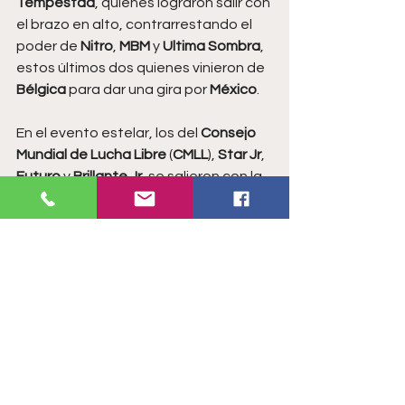
Tempestad
, quienes lograron salir con 
el brazo en alto, contrarrestando el 
poder de 
Nitro
, 
MBM 
y 
Ultima Sombra
, 
estos últimos dos quienes vinieron de 
Bélgica 
para dar una gira por 
México
.
En el evento estelar, los del 
Consejo 
Mundial de Lucha Libre
 (
CMLL
), 
Star Jr
, 
Futuro 
y 
Brillante Jr
, se salieron con la 
suya al derrotar a 
Krator Jr
, 
Latino 
y
Fly Boy 
quien salió de nueva cuenta 
para apoyar a los 
Diablos Jr
, 
aportando su versatilidad, pero no 
sería suficiente para evitar que los de 
la seria y estable se robaran la noche.
LUCHA LIBRE