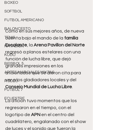
BOXEO
SOFTBOL
FUTBOL AMERICANO
BALONCESTO
Como en sus mejores años, de nueva 
TENIS
cuenta bajo el mando de la 
familia 
Escalante
, la 
Arena Pavillon del Norte
NATACIÓN
regresó a planos estelares con una 
KUDO
función de lucha libre, que dejó 
BEISBOL 5
grandes impresiones en los 
ARTES MARCIALES MIXTAS
aficionados que se dieron cita para 
ver a los gladiadores locales y del 
RODEO
Consejo Mundial de Lucha Libre
.
FUTBOL 7
ECUESTRE
La afición tuvo momentos que los 
regresaron en el tiempo, con el 
logotipo de 
APN 
en el centro del 
cuadrilátero, engalanado con el show 
de luces y el sonido que fueron la 