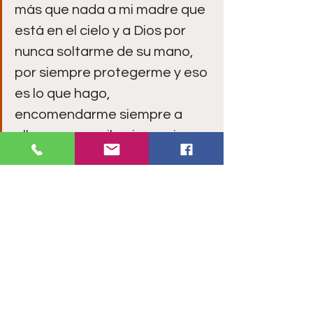
más que nada a mi madre que 
está en el cielo y a Dios por 
nunca soltarme de su mano, 
por siempre protegerme y eso 
es lo que hago, 
encomendarme siempre a 
ellos para que iluminen mi 
camino a su manera”.
Por último, nos dio a conocer sus 
planes para el próximo año, dentro de 
los que está llevar la bandera de 
nuestro país en competiciones 
internacionales:
“Este 
2025 
vienen muchas 
cosas nuevas, más 
bendiciones, tal vez estemos 