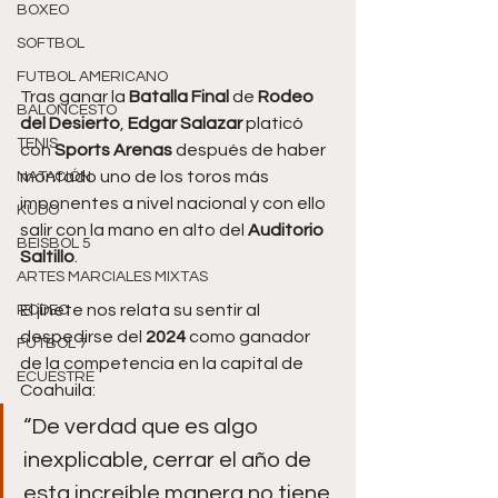
BOXEO
SOFTBOL
FUTBOL AMERICANO
Tras ganar la 
Batalla Final 
de 
Rodeo 
BALONCESTO
del Desierto
, 
Edgar Salazar 
platicó 
TENIS
con
 Sports Arenas
 después de haber 
montado uno de los toros más 
NATACIÓN
imponentes a nivel nacional y con ello 
KUDO
salir con la mano en alto del
 Auditorio 
BEISBOL 5
Saltillo
.
ARTES MARCIALES MIXTAS
El jinete nos relata su sentir al 
RODEO
despedirse del 
2024 
como ganador 
FUTBOL 7
de la competencia en la capital de 
ECUESTRE
Coahuila:
“De verdad que es algo 
inexplicable, cerrar el año de 
esta increíble manera no tiene 