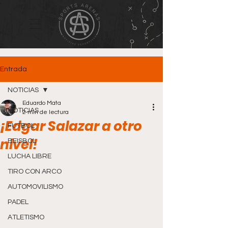
Entrada
NOTICIAS
Eduardo Mata
NOTICIAS
2 min de lectura
¡Edgar Salazar a otro
FUTBOL
nivel!
BEISBOL
LUCHA LIBRE
TIRO CON ARCO
AUTOMOVILISMO
PADEL
ATLETISMO