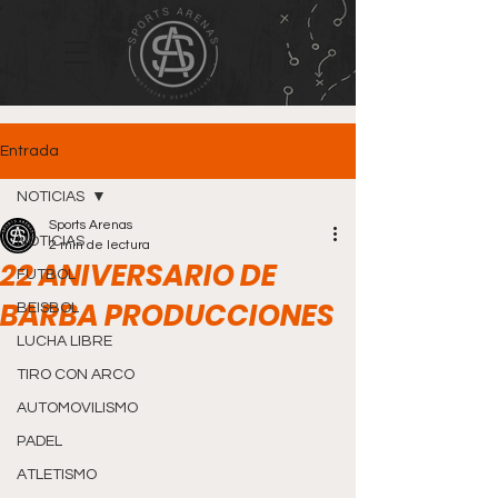
Entrada
NOTICIAS
Sports Arenas
NOTICIAS
2 min de lectura
22 ANIVERSARIO DE
FUTBOL
BARBA PRODUCCIONES
BEISBOL
LUCHA LIBRE
TIRO CON ARCO
AUTOMOVILISMO
PADEL
ATLETISMO