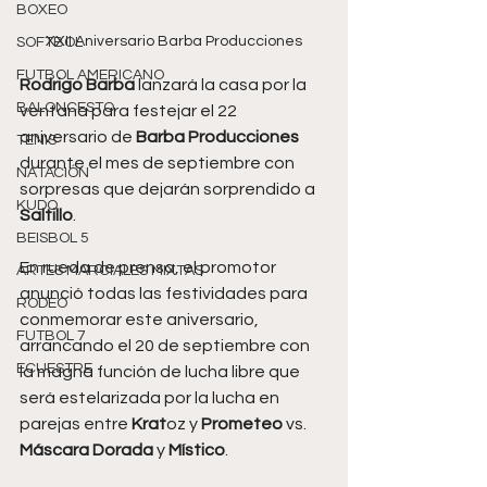
BOXEO
XXII Aniversario Barba Producciones
SOFTBOL
FUTBOL AMERICANO
Rodrigo Barba
 lanzará la casa por la 
BALONCESTO
ventana para festejar el 22 
aniversario de 
Barba Producciones
TENIS
durante el mes de septiembre con 
NATACIÓN
sorpresas que dejarán sorprendido a 
KUDO
Saltillo
.
BEISBOL 5
En rueda de prensa, el promotor 
ARTES MARCIALES MIXTAS
anunció todas las festividades para 
RODEO
conmemorar este aniversario, 
FUTBOL 7
arrancando el 20 de septiembre con 
ECUESTRE
la magna función de lucha libre que 
será estelarizada por la lucha en 
parejas entre 
Krat
oz y 
Prometeo 
vs. 
Máscara Dorada
 y 
Místico
.