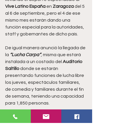
Vive Latino España
 en 
Zaragoza 
del 5 
al 6 de septiembre, pero el 4 de ese 
mismo mes estarán dando una 
función especial para la autoridades, 
staff y gobernantes de dicho país.
De igual manera anunció la llegada de 
la 
“Lucha Carpa”
, misma que estará 
instalada a un costado del 
Auditorio 
Saltillo 
donde se estarán 
presentando funciones de lucha libre 
los jueves, espectáculos familiares, 
de comedia y familiares durante el fin 
de semana, teniendo una capacidad 
para 1,850 personas.
Por último, el director de la promotora 
sorprendió a los asistentes con la 