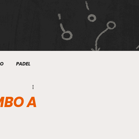
MO
PADEL
NIS
NATACIÓN
MBO A
TRE