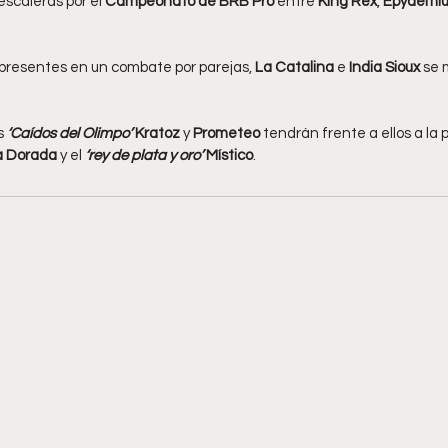
scaleras por el 
Campeonato de BRB Pro
 entre 
King Rex
, 
Epydemiu
resentes en un combate por parejas, 
La Catalina
 e
 India Sioux
 se 
s 
‘Caídos del Olimpo’
Kratoz 
y 
Prometeo 
tendrán frente a ellos a la 
a Dorada
 y el 
‘rey de plata y oro’ 
Místico
.