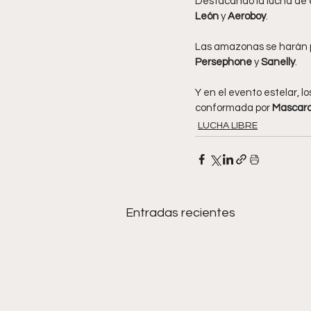
Destacando la lucha de e
León
 y 
Aeroboy
.
Las amazonas se harán p
Persephone 
y 
Sanelly
.
Y en el evento estelar, lo
conformada por 
Mascar
LUCHA LIBRE
Entradas recientes