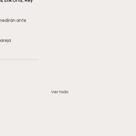
s
, 
Erik Ortiz
, 
Rey 
medirán ante 
pareja 
Ver todo