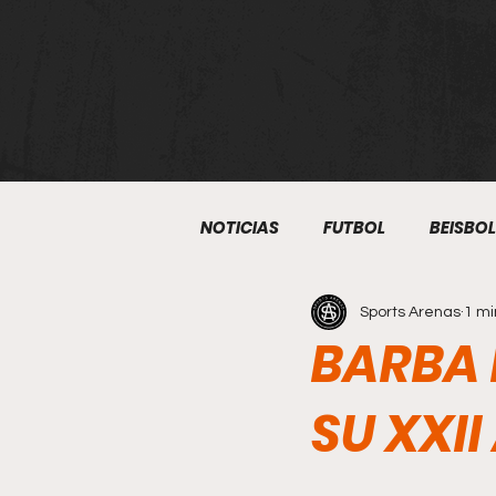
NOTICIAS
FUTBOL
BEISBOL
Sports Arenas
1 mi
ATLETISMO
BOXEO
S
BARBA
KUDO
BEISBOL 5
ART
SU XXI