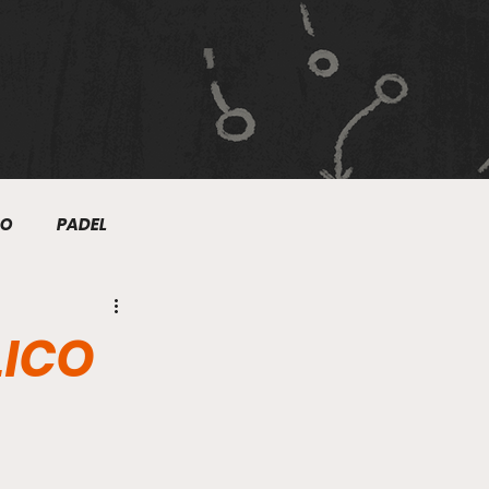
MO
PADEL
NIS
NATACIÓN
LICO
TRE