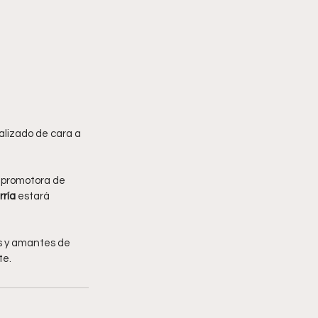
ealizado de cara a 
a promotora de 
rría
 estará 
es y amantes de 
te.