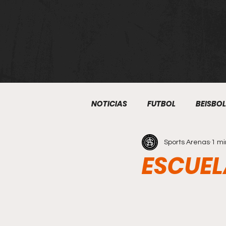
NOTICIAS
FUTBOL
BEISBOL
Sports Arenas
1 mi
ATLETISMO
BOXEO
S
ESCUEL
KUDO
BEISBOL 5
ART