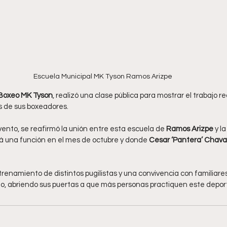
Escuela Municipal MK Tyson Ramos Arizpe
 Boxeo MK Tyson
, realizó una clase pública para mostrar el trabajo r
s de sus boxeadores.
nto, se reafirmó la unión entre esta escuela de 
Ramos Arizpe
 y l
á una función en el mes de octubre y donde
 Cesar ‘Pantera’ Chava
trenamiento de distintos pugilistas y una convivencia con familiar
vido, abriendo sus puertas a que más personas practiquen este depor