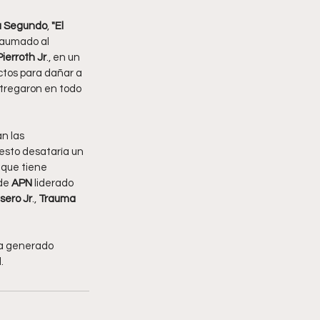
 Segundo
, 
"El 
traumado al 
Pierroth Jr
., en un 
ctos para dañar a 
ntregaron en todo 
n las 
esto desataría un 
 que tiene 
de 
APN 
liderado 
sero Jr
.,
 Trauma 
ha generado 
.