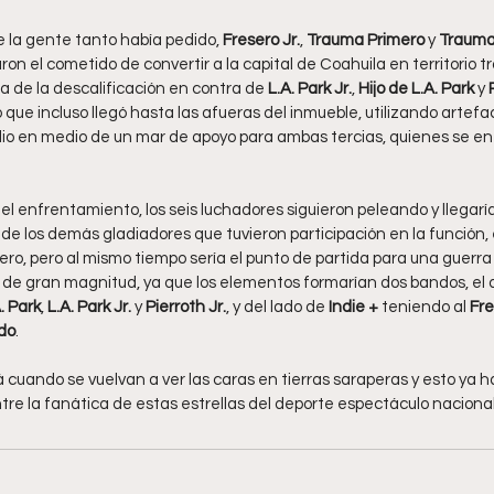
ue la gente tanto había pedido,
 Fresero Jr.
, 
Trauma Primero
 y 
Trauma
aron el cometido de convertir a la capital de Coahuila en territorio 
 vía de la descalificación en contra de 
L.A. Park Jr.
, 
Hijo de L.A. Park 
y 
 que incluso llegó hasta las afueras del inmueble, utilizando artefa
e dio en medio de un mar de apoyo para ambas tercias, quienes se e
del enfrentamiento, los seis luchadores siguieron peleando y llegaría
 de los demás gladiadores que tuvieron participación en la función, 
tero, pero al mismo tiempo sería el punto de partida para una guerra
de gran magnitud, ya que los elementos formarían dos bandos, el 
A. Park
, 
L.A. Park Jr.
 y 
Pierroth Jr.
, y del lado de
 Indie +
 teniendo al 
Fre
do
.
rá cuando se vuelvan a ver las caras en tierras saraperas y esto ya 
re la fanática de estas estrellas del deporte espectáculo nacional