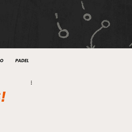
MO
PADEL
NIS
NATACIÓN
!
TRE