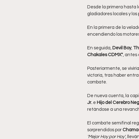
Desde la primera hasta la
gladiadores locales y lo
En la primera de la velad
encendiendo los motores 
En seguida, 
Devil Boy
, 
Th
Chakales CDMX"
, antes
Posteriormente, se vivir
victoria, tras haber entra
combate.
De nueva cuenta, la capit
Jr.
 e 
Hijo del Cerebro Ne
retándose a una revancha
El combate semifinal reg
sorprendidos por 
Chamaco
'Mejor Hoy por Hoy'
, llevá