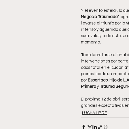
Y el evento estelar, lo q
Negocio Traumado" 
logr
llevarse el triunfo por la
intenso y aguerrido duelo
sus rivales, todo esto s
momento.
Tras decretarse el final 
intervenciones por parte
caos total en el cuadrilá
pronosticado un impacto 
por 
Espartaco
,
 Hijo de L.
Primero 
y 
Trauma Segun
El próximo 12 de abril se
grandes expectativas ent
LUCHA LIBRE