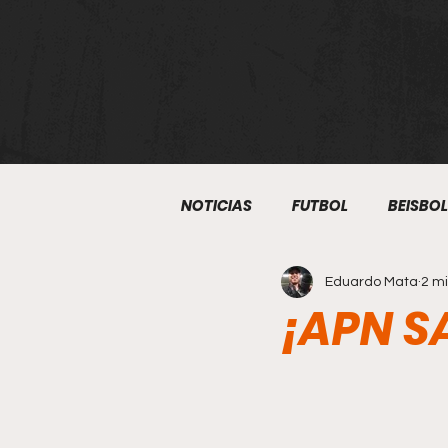
NOTICIAS
FUTBOL
BEISBOL
Eduardo Mata
2 mi
ATLETISMO
BOXEO
S
¡APN SA
KUDO
BEISBOL 5
ART