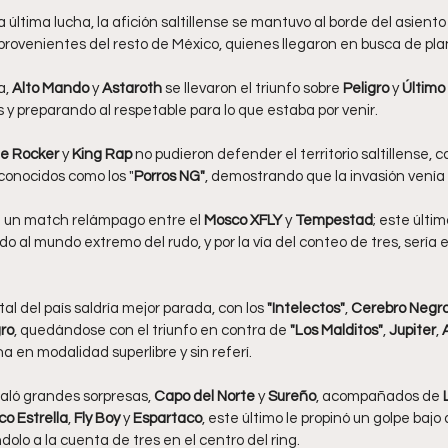
 última lucha, la afición saltillense se mantuvo al borde del asiento 
s provenientes del resto de México, quienes llegaron en busca de pl
a,
 Alto Mando 
y 
Astaroth 
se llevaron el triunfo sobre 
Peligro 
y 
Último
y preparando al respetable para lo que estaba por venir.
e Rocker 
y
 King Rap
 no pudieron defender el territorio saltillense,
 conocidos como los "
Porros NG"
, demostrando que la invasión venía
ía un match relámpago entre el 
Mosco XFLY 
y 
Tempestad
; este últim
do al mundo extremo del rudo, y por la vía del conteo de tres, sería e
al del país saldría mejor parada, con los 
"Intelectos"
, 
Cerebro Negr
gro
, quedándose con el triunfo en contra de 
"Los Malditos"
, 
Jupiter
, 
 en modalidad superlibre y sin referí.
aló grandes sorpresas, 
Capo del Norte
 y 
Sureño
, acompañados de 
 Estrella
, 
Fly Boy
 y 
Espartaco
, este último le propinó un golpe baj
ndolo a la cuenta de tres en el centro del ring.