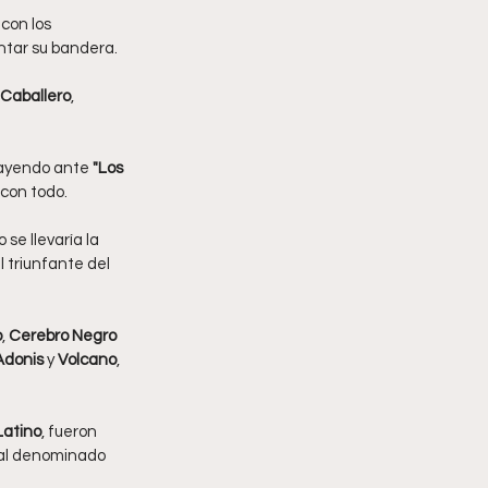
con los 
antar su bandera.
 Caballero
, 
 cayendo ante
 "Los 
 con todo.
o se llevaría la 
l triunfante del 
o
, 
Cerebro Negro 
Adonis 
y 
Volcano
, 
Latino
, fueron 
o al denominado 