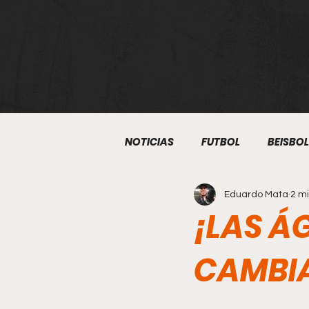
NOTICIAS
FUTBOL
BEISBOL
Eduardo Mata
2 mi
ATLETISMO
BOXEO
S
¡LAS Á
KUDO
BEISBOL 5
ART
CAMBIA