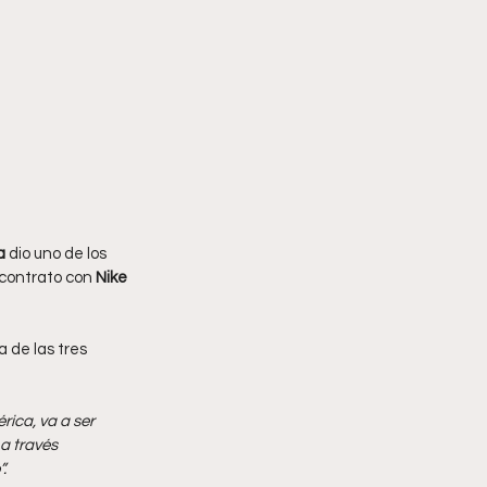
a
 dio uno de los 
contrato con 
Nike 
 de las tres 
ica, va a ser 
a través 
.