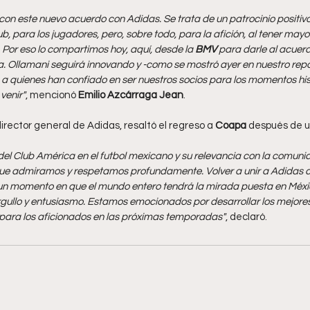
n este nuevo acuerdo con Adidas. Se trata de un patrocinio positivo
lub, para los jugadores, pero, sobre todo, para la afición, al tener may
Por eso lo compartimos hoy, aquí, desde la 
BMV 
para darle al acuerdo
. Ollamani seguirá innovando y -como se mostró ayer en nuestro repor
a quienes han confiado en ser nuestros socios para los momentos hi
venir"
, mencionó 
Emilio Azcárraga Jean
.
director general de Adidas, resaltó el regreso a 
Coapa 
después de un
del Club América en el futbol mexicano y su relevancia con la comuni
ue admiramos y respetamos profundamente. Volver a unir a Adidas co
un momento en que el mundo entero tendrá la mirada puesta en México
rgullo y entusiasmo. Estamos emocionados por desarrollar los mejore
para los aficionados en las próximas temporadas"
, declaró.